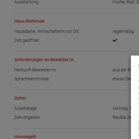
Ausstattung:
Küche
,
Bad
,
G
Haus-Merkmale
Hausdame, Wirtschafterin vor Ort:
regelmäßig
24h geöffnet:
Anforderungen an Bewerber/in
Herkunft Bewerber/in:
aus der Regi
Sprachkenntnisse:
etwas Deuts
Zeiten
Arbeitstage:
Montag
,
Dien
Zeitvorgaben:
flexible Zeitei
Hausregeln