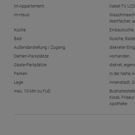
im Appartement:
Kabel-TV
,
LCD
im Haus:
Waschmasch
Wertfächer
,
a
Küche:
Einbauküche
Bad:
Dusche
,
Bad
Außendarstellung / Zugang:
diskreter Ein
Damen-Parkplätze:
vorhanden
Gäste-Parkplätze:
diskret
,
eigen
Parken:
in der Nähe
,
k
Lage:
Innenstadt
,
G
max. 10 Min zu Fuß:
Bushaltestell
Kiosk
,
Friseur
Apotheke