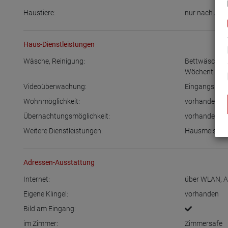
Haustiere:
nur nach Abs
Haus-Dienstleistungen
Wäsche, Reinigung:
Bettwäsche 
Wöchentliche
Videoüberwachung:
Eingangsbere
Wohnmöglichkeit:
vorhanden
Übernachtungsmöglichkeit:
vorhanden
Weitere Dienstleistungen:
Hausmeister-
Adressen-Ausstattung
Internet:
über WLAN
,
A
Eigene Klingel:
vorhanden
Bild am Eingang:
im Zimmer:
Zimmersafe