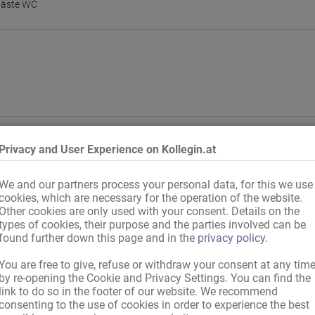
äste WC
Privacy and User Experience on Kollegin.at
on
,
Deutschland
,
EU-Land
,
international, mit gültigen Papieren
ch
We and our partners process your personal data, for this we use
cookies, which are necessary for the operation of the website.
Other cookies are only used with your consent. Details on the
types of cookies, their purpose and the parties involved can be
found further down this page and in the
privacy policy
.
stag
,
Mittwoch
,
Donnerstag
,
Freitag
,
Samstag
,
Sonntag
You are free to give, refuse or withdraw your consent at any tim
nteilung
by re-opening the Cookie and Privacy Settings. You can find the
link to do so in the footer of our website. We recommend
consenting to the use of cookies in order to experience the best