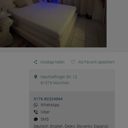
Anzeige teilen
Als Favorit speichern
Machtelfinger Str. 12
81379
München
0176-82224064
WhatsApp
Viber
SMS
Deutsch, English, Česky, Slovenky, Espanol,