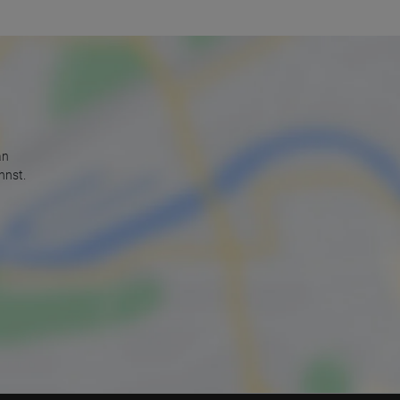
an
nnst.