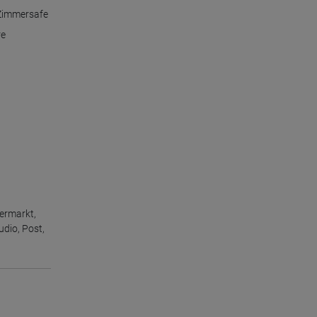
Zimmersafe
re
ermarkt
,
udio
,
Post
,