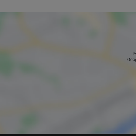
M
Goog