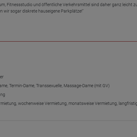
um, Fitnessstudio und öffentliche Verkehrsmittel sind daher ganz leicht zu
n wir sogar diskrete hauseigene Parkplätze!"

er
Dame
,
Termin-Dame
,
Transsexuelle
,
Massage-Dame (mit GV)
ung
rmietung
,
wochenweise Vermietung
,
monatsweise Vermietung
,
langfristi