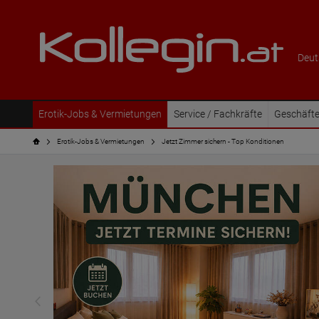
Deut
Erotik-Jobs & Vermietungen
Service / Fachkräfte
Geschäfte
Erotik-Jobs & Vermietungen
Jetzt Zimmer sichern - Top Konditionen