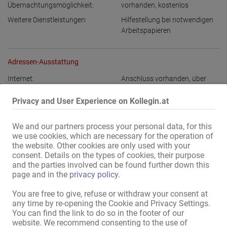
Übernachtungsmöglichkeit:
vorhanden
,
kostenlos
Weitere Dienstleistungen:
Hilfestellung bei notwendigen
Arbeitspapieren
Adressen-Ausstattung
Internet:
Anschluss vorhanden
,
über
WLAN
Privacy and User Experience on Kollegin.at
im Haus:
Waschmaschine
,
Trockner
,
Aufenthaltsraum mit TV
,
abschließbare Schränke
We and our partners process your personal data, for this
we use cookies, which are necessary for the operation of
Küche:
Einbauküche
,
the website. Other cookies are only used with your
gemeinschaftliche Nutzung
,
consent. Details on the types of cookies, their purpose
mit Sitz- und Essmöglichkeit
and the parties involved can be found further down this
page and in the
privacy policy
.
Bad:
gemeinschaftliche Nutzung
Gästebereich:
Whirlpool
,
Empfangs-Bereich
You are free to give, refuse or withdraw your consent at
any time by re-opening the Cookie and Privacy Settings.
Bizarr:
Bizarr-Raum
You can find the link to do so in the footer of our
Außendarstellung / Zugang:
diskretes Haus
,
diskreter
website. We recommend consenting to the use of