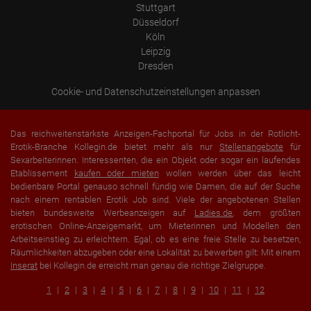
Stuttgart
Düsseldorf
Köln
Leipzig
Dresden
Cookie- und Datenschutzeinstellungen anpassen
Das reichweitenstärkste Anzeigen-Fachportal für Jobs in der Rotlicht-
Erotik-Branche Kollegin.de bietet mehr als nur
Stellenangebote
für
Sexarbeiterinnen. Interessenten, die ein Objekt oder sogar ein laufendes
Etablissement
kaufen oder mieten
wollen werden über das leicht
bedienbare Portal genauso schnell fündig wie Damen, die auf der Suche
nach einem rentablen Erotik Job sind. Viele der angebotenen Stellen
bieten bundesweite Werbeanzeigen auf
Ladies.de
, dem größten
erotischen Online-Anzeigemarkt, um Mieterinnen und Modellen den
Arbeitseinstieg zu erleichtern. Egal, ob es eine freie Stelle zu besetzen,
Räumlichkeiten abzugeben oder eine Lokalität zu bewerben gilt: Mit einem
Inserat
bei Kollegin.de erreicht man genau die richtige Zielgruppe.
1
2
3
4
5
6
7
8
9
10
11
12