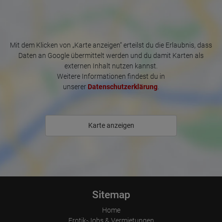
Place of processing:
vorhanden.

European Union & USA
Wir sind jeder Zeit per WhatsApp erreichbar.

Also auf bis sehr bald - Elsa

Mit dem Klicken von „Karte anzeigen“ erteilst du die Erlaubnis, dass
+49-160-4114521
Daten an Google übermittelt werden und du damit Karten als
externen Inhalt nutzen kannst.
Weitere Informationen findest du in
unserer
Datenschutzerklärung
.
Karte anzeigen
Sitemap
Home
Erotik-Jobs & Vermietungen