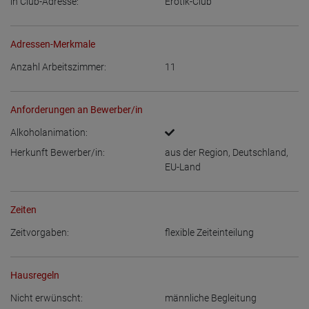
in Club-Adresse:
Erotik-Club
Adressen-Merkmale
Anzahl Arbeitszimmer:
11
Anforderungen an Bewerber/in
Alkoholanimation:
Herkunft Bewerber/in:
aus der Region
,
Deutschland
,
EU-Land
Zeiten
Zeitvorgaben:
flexible Zeiteinteilung
Hausregeln
Nicht erwünscht:
männliche Begleitung