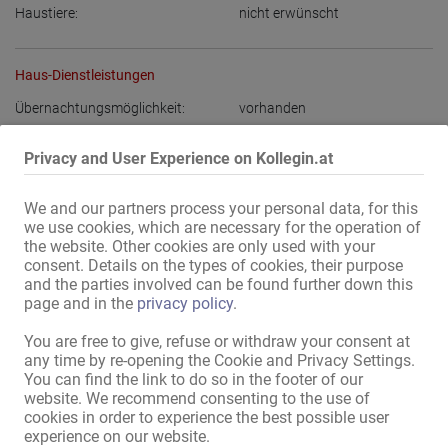
Haustiere:
nicht erwünscht
Haus-Dienstleistungen
Übernachtungsmöglichkeit:
vorhanden
Privacy and User Experience on Kollegin.at
Adressen-Ausstattung
Internet:
über WLAN
We and our partners process your personal data, for this
we use cookies, which are necessary for the operation of
the website. Other cookies are only used with your
Alle Informationen anzeigen
consent. Details on the types of cookies, their purpose
and the parties involved can be found further down this
page and in the
privacy policy
.
Der Club Pangea bietet dir die Möglichkeit, in einem eleganten und 
You are free to give, refuse or withdraw your consent at
exklusiven Umfeld zu arbeiten – gemeinsam mit einem 
any time by re-opening the Cookie and Privacy Settings.
professionellen Team und anspruchsvollen Kunden.

You can find the link to do so in the footer of our
website. We recommend consenting to the use of
° Beeindruckende Fläche von 1200 m²

cookies in order to experience the best possible user
° 11 luxuriöse Zimmer und 3 VIP-Bereiche

experience on our website.