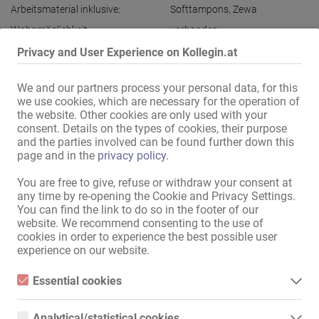
Arbeitsmaterial inklusive:
Softtampons
,
Zewa
Wohnmöglichkeit:
vorhanden
Übernachtungsmöglichkeit:
vorhanden
,
im Arbeitszimmer
Privacy and User Experience on Kollegin.at
Weitere Dienstleistungen:
Hilfestellung bei notwendigen
Arbeitspapieren
We and our partners process your personal data, for this
we use cookies, which are necessary for the operation of
the website. Other cookies are only used with your
consent. Details on the types of cookies, their purpose
Adressen-Ausstattung
and the parties involved can be found further down this
Internet:
über WLAN
,
Anschluss
page and in the
privacy policy
.
vorhanden
You are free to give, refuse or withdraw your consent at
im Haus:
Waschmaschine
,
Trockner
any time by re-opening the Cookie and Privacy Settings.
You can find the link to do so in the footer of our
Küche:
Einbauküche
,
mit Sitz- und
website. We recommend consenting to the use of
Essmöglichkeit
,
cookies in order to experience the best possible user
gemeinschaftliche Nutzung
experience on our website.
Bad:
Dusche
,
alleinige Nutzung
Essential cookies
Außendarstellung / Zugang:
diskretes Haus
Essential cookies are all cookies necessary for the operation of
Damen-Parkplätze:
vorhanden
the website by enabling basic functions. The website cannot
Analytical/statistical cookies