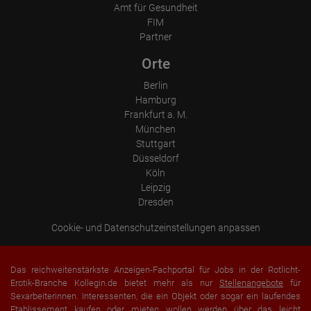
Amt für Gesundheit
FIM
Partner
Orte
Berlin
Hamburg
Frankfurt a. M.
München
Stuttgart
Düsseldorf
Köln
Leipzig
Dresden
Cookie- und Datenschutzeinstellungen anpassen
Das reichweitenstärkste Anzeigen-Fachportal für Jobs in der Rotlicht-
Erotik-Branche Kollegin.de bietet mehr als nur
Stellenangebote
für
Sexarbeiterinnen. Interessenten, die ein Objekt oder sogar ein laufendes
Etablissement
kaufen oder mieten
wollen werden über das leicht