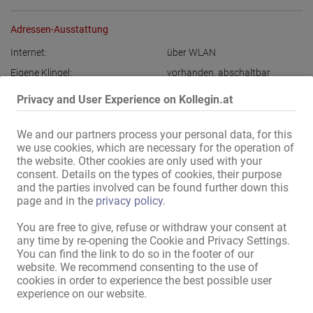
Adressen-Ausstattung
Internet:
über WLAN
Eigene Klingel:
vorhanden
,
abschaltbar
Gegensprechanlage:
vorhanden
Privacy and User Experience on Kollegin.at
im Zimmer:
SAT-TV
im Haus:
We and our partners process your personal data, for this
Waschmaschine
,
Trockner
,
we use cookies, which are necessary for the operation of
Aufenthaltsraum
the website. Other cookies are only used with your
Küche:
Pantry-Küche
,
consent. Details on the types of cookies, their purpose
gemeinschaftliche Nutzung
,
and the parties involved can be found further down this
mit Sitz- und Essmöglichkeit
page and in the
privacy policy
.
Bad:
Dusche
,
gemeinschaftliche
You are free to give, refuse or withdraw your consent at
Nutzung
any time by re-opening the Cookie and Privacy Settings.
Gästebereich:
You can find the link to do so in the footer of our
Whirlpool
website. We recommend consenting to the use of
Außendarstellung / Zugang:
diskretes Haus
cookies in order to experience the best possible user
experience on our website.
Gäste-Parkplätze:
vorhanden