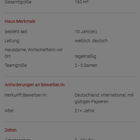
Gesamtgröße:
160
m²
Haus-Merkmale
besteht seit:
10
Jahr(en)
Leitung:
weiblich
,
deutsch
Hausdame, Wirtschafterin vor
Ort:
regelmäßig
Teamgröße:
2 - 5
Damen
Anforderungen an Bewerber/in
Herkunft Bewerber/in:
Deutschland
,
international, mit
gültigen Papieren
Alter:
21+
Jahre
Zeiten