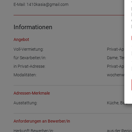
E-Mail: 1410kasia@gmail.com
Informationen
Angebot
Voll-Vermietung:
Privat-Appar
für Sexarbeiter/in:
Dame
,
Termi
in Privat-Adresse:
Privat-Appar
Modalitäten:
wochenweise
Adressen-Merkmale
Ausstattung:
Küche
,
Bad
Anforderungen an Bewerber/in
Herkunft Bewerber/in:
aus der Regi