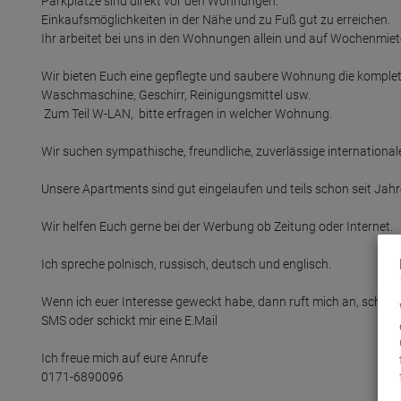
Parkplätze sind direkt vor den Wohnungen.

Einkaufsmöglichkeiten in der Nähe und zu Fuß gut zu erreichen.

Ihr arbeitet bei uns in den Wohnungen allein und auf Wochenmiete
Wir bieten Euch eine gepflegte und saubere Wohnung die komplett
Waschmaschine, Geschirr, Reinigungsmittel usw.

 Zum Teil W-LAN,  bitte erfragen in welcher Wohnung.

Wir suchen sympathische, freundliche, zuverlässige international
Unsere Apartments sind gut eingelaufen und teils schon seit Ja
Wir helfen Euch gerne bei der Werbung ob Zeitung oder Internet.

Ich spreche polnisch, russisch, deutsch und englisch.

Wenn ich euer Interesse geweckt habe, dann ruft mich an, schreibt 
SMS oder schickt mir eine E.Mail

Ich freue mich auf eure Anrufe

0171-6890096
