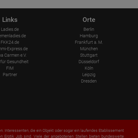
Links
Orte
Ladies.de
Berlin
emenladies.de
Hamburg
FKK24.de
Frankfurt a. M.
mi-Express.de
München
a Carmen e.V.
Stuttgart
für Gesundheit
Düsseldorf
FIM
Köln
Partner
Leipzig
Dresden
en. Interessenten, die ein Objekt oder sogar ein laufendes Etablissement
 Erotik Job sind. Viele der angebotenen Stellen bieten bundesweite