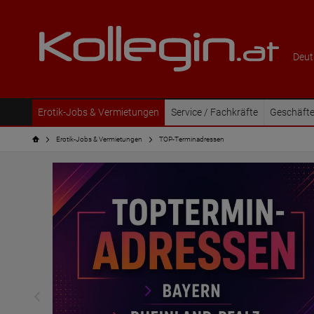
Deut
Erotik-Jobs & Vermietungen
Service / Fachkräfte
Geschäfte
Erotik-Jobs & Vermietungen
TOP-Terminadressen