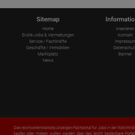
Sitemap
Informati
Home
Inserieren
Erotik-Jobs & Vermietungen
Kontakt
Service / Fachkräfte
Impressu
Geschäfte / Immobilien
Datenschut
Marktplatz
Banner
News
Das reichweitenstärkste Anzeigen-Fachportal für Jobs in der Rotlicht-Er
kaufen oder mieten
wollen werden über das leicht bedienbare Portal