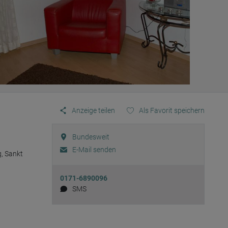
Anzeige teilen
Als Favorit speichern
Bundesweit
E-Mail senden
, Sankt 
0171-6890096
SMS