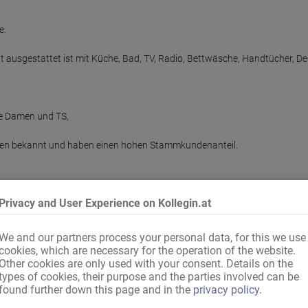
.

 ausgestattet ist mit Küche, Bad, TV, Radio, Bettwäsche, Handtücher, Dec
e Damen und TS,

hren bekannt und haben einen hohen Stammkundenanteil.

Privacy and User Experience on Kollegin.at
mir eine 

We and our partners process your personal data, for this we use
cookies, which are necessary for the operation of the website.
Other cookies are only used with your consent. Details on the
types of cookies, their purpose and the parties involved can be
found further down this page and in the
privacy policy
.