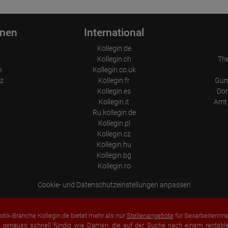
Place of processing:
European Union & USA
onen
International
Kollegin.de
Kollegin.ch
Th
m
Kollegin.co.uk
z
Kollegin.fr
Gum
Kollegin.es
Don
Kollegin.it
Amt 
Ru.kollegin.de
Kollegin.pl
Kollegin.cz
Kollegin.hu
Kollegin.bg
Kollegin.ro
Cookie- und Datenschutzeinstellungen anpassen
otik-Branche Kollegin.de bietet mehr als nur
Stellenangebote
für Sexarbeiterinn
 genauso schnell fündig wie Damen, die auf der Suche nach einem rentablen