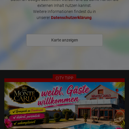
* Gepflegte und sichere Arbeitsatmosphäre

externen Inhalt nutzen kannst.
* Selbstständiges Arbeiten, Du entscheidest Deine Arbeitszeiten und 
Weitere Informationen findest du in
Deinen Service komplett alleine

unserer
Datenschutzerklärung
.
* Wir bieten Dir professionelle Werbung auf verschiedenen 
Websites, inklusive Printmedien und hauseigener Werbung an

* Videoüberwachung der Gänge und Flure

* Dein eigener Eingang mit Werbefenster + LED-Laufband und 
Karte anzeigen
digitalen Fotorahmen mit USB-Stick

* Türspion mit Nachtsichtgerät

* Internationales TV + gratis WLAN Zugang 

* Diskrete Parkplätze im Hof

Unser täglicher Service in Büro und Wäscherei für Eure Wäsche, 
CITY TIPP
Handtücher, Toilettenpapier, Papierrollen sowie Cleansets in jedem 
Apartment runden unseren perfekten Service ab.

Unser Erotikhaus liegt sehr zentral in der Stadtmitte von Pforzheim. 
In unmittelbarer Umgebung von nur 200 Meter haben wir beste 
Einkaufsmöglichkeiten, ein Nagel-Studio, Frisöre, Sonnenstudio, 
Restaurants, Bars und viele tolle Freizeitmöglichkeiten.
