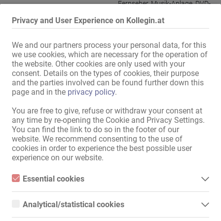
Fernseher
,
Musik-Anlage
,
DVD-
Player / BR-Player
,
Privacy and User Experience on Kollegin.at
Waschbecken
,
Dusche
,
Dusche
und WC
,
Kühlschrank
We and our partners process your personal data, for this
im Haus:
Waschmaschine
,
Trockner
we use cookies, which are necessary for the operation of
Küche:
the website. Other cookies are only used with your
Einbauküche
,
alleinige
consent. Details on the types of cookies, their purpose
Nutzung
,
mit Sitz- und
and the parties involved can be found further down this
Essmöglichkeit
page and in the
privacy policy
.
Bad:
Dusche
,
Whirlpool-Badewanne
,
alleinige Nutzung
You are free to give, refuse or withdraw your consent at
any time by re-opening the Cookie and Privacy Settings.
Gästebereich:
Garten
,
Whirlpool
,
You can find the link to do so in the footer of our
Themenzimmer
website. We recommend consenting to the use of
Außendarstellung / Zugang:
cookies in order to experience the best possible user
diskretes Haus
,
diskreter
experience on our website.
Eingang
Damen-Parkplätze:
diskret
,
eigene
Essential cookies
Gäste-Parkplätze:
diskret
,
eigene
Essential cookies are all cookies necessary for the operation of
the website by enabling basic functions. The website cannot
Garage / Stellplatz inklusive:
Analytical/statistical cookies
function properly without these cookies.
Parken:
vor dem Haus
,
kostenlos
Analytical or statistical cookies are cookies that are used to