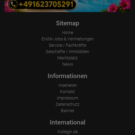
Unsere Adresse verfügt über alle notwendigen Konzessionen laut 
des ProstSchG. Somit sind bei uns gültige Arbeitspapiere bei der 
Anreise vorzulegen. Gerne helfen wir Dir auch bei der Beantragung 
des Prostituiertenpasses (Bitte rechtzeitig ansprechen).

Sitemap
Wir freuen uns auf Deine Bewerbung.

Home
Das Team von ASTORIA heißt Dich herzlich willkommen!

Erotik-Jobs & Vermietungen
Service / Fachkräfte
Geschäfte / Immobilien
Marktplatz
News
Informationen
Inserieren
Kontakt
Impressum
Datenschutz
Banner
International
Kollegin.de