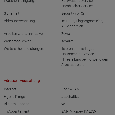
Wäsche, Reinigung:
Bettwäsche-Service
,
Handtücher-Service
Sicherheit:
Security vor Ort
Videoüberwachung:
im Haus
,
Eingangsbereich
,
Außenbereich
Arbeitsmaterial inklusive:
Zewa
Wohnmöglichkeit:
separat
Weitere Dienstleistungen:
Telefonistin verfügbar
,
Hausmeister-Service
,
Hilfestellung bei notwendigen
Arbeitspapieren
Adressen-Ausstattung
Internet:
über WLAN
Eigene Klingel:
abschaltbar
Bild am Eingang:
im Appartement:
SAT-TV
,
Kabel-TV
,
LCD-