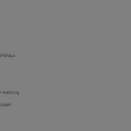
äftshaus

er Werbung

ziert
