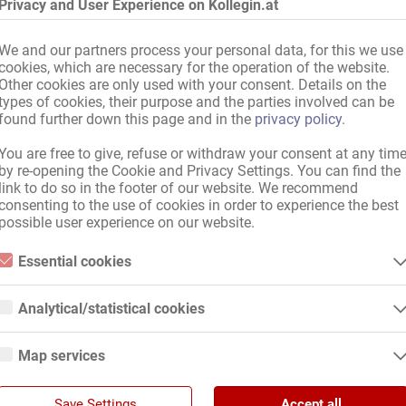
Privacy and User Experience on Kollegin.at
We and our partners process your personal data, for this we use
cookies, which are necessary for the operation of the website.
Other cookies are only used with your consent. Details on the
types of cookies, their purpose and the parties involved can be
found further down this page and in the
privacy policy
.
You are free to give, refuse or withdraw your consent at any tim
by re-opening the Cookie and Privacy Settings. You can find the
link to do so in the footer of our website. We recommend
consenting to the use of cookies in order to experience the best
possible user experience on our website.
t
,
rot
,
schwarz
europäisch
,
osteuropäisch
,
mitteleuropäisch
,
orientalisch
,
skandinavisc
Essential cookies
asiatisch
,
afrikanisch
,
karibisch
,
Latina
,
exotisch
Essential cookies are all cookies necessary for the operation of the
website by enabling basic functions. The website cannot function
Analytical/statistical cookies
properly without these cookies.
Analytical or statistical cookies are cookies that are used to analyze
website usage and create anonymized access statistics. They help
Map services
website owners understand how visitors interact with websites by
stag
,
Mittwoch
,
Donnerstag
,
Freitag
,
Samstag
,
Sonntag
collecting and reporting information anonymously.
Google Maps
nteilung
Google Analytics
Save Settings
Accept all