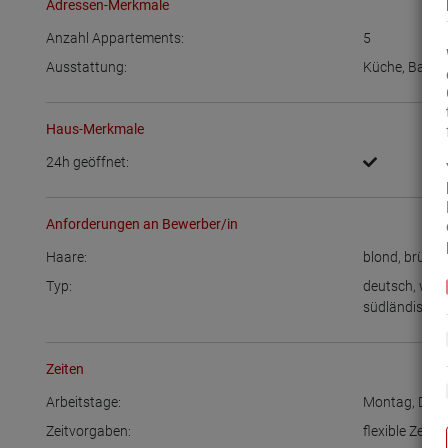
Adressen-Merkmale
Anzahl Appartements:
5
Ausstattung:
Küche
,
Bad
Haus-Merkmale
24h geöffnet:
Anforderungen an Bewerber/in
Haare:
blond
,
brünet
Typ:
deutsch
,
west
südländisch
,
Zeiten
Arbeitstage:
Montag
,
Dien
Zeitvorgaben:
flexible Zeitei