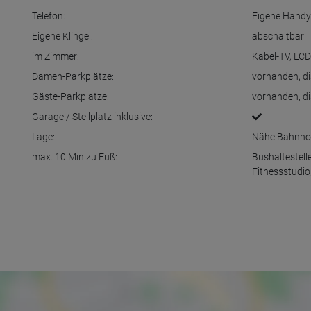
Telefon:
Eigene Hand
Eigene Klingel:
abschaltbar
im Zimmer:
Kabel-TV
,
LCD
Damen-Parkplätze:
vorhanden
,
d
Gäste-Parkplätze:
vorhanden
,
d
Garage / Stellplatz inklusive:
Lage:
Nähe Bahnho
max. 10 Min zu Fuß:
Bushaltestell
Fitnessstudio