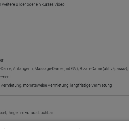
eitere Bilder oder ein kurzes Video

er
n-Dame
,
Anfängerin
,
Massage-Dame (mit GV)
,
Bizarr-Dame (aktiv/passiv)
tement
 Vermietung
,
monatsweise Vermietung
,
langfristige Vermietung
ssel
,
länger im voraus buchbar