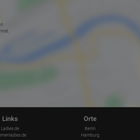
an
nnst.
Links
Orte
Ladies.de
Berlin
emenladies.de
Hamburg