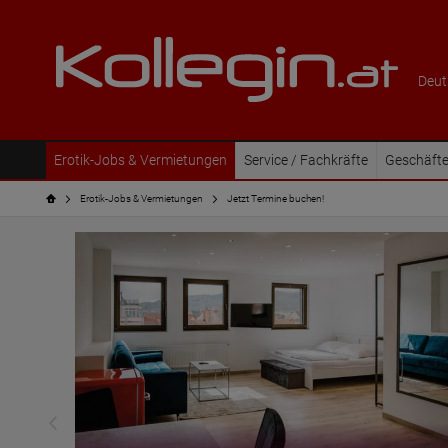
Deut
Erotik-Jobs & Vermietungen
Service / Fachkräfte
Geschäfte
Erotik-Jobs & Vermietungen
Jetzt Termine buchen!