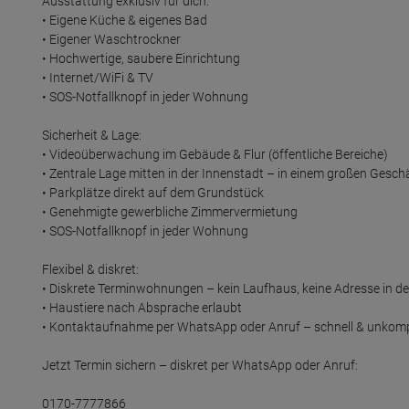
Ausstattung exklusiv für dich:

• Eigene Küche & eigenes Bad

• Eigener Waschtrockner

• Hochwertige, saubere Einrichtung

• Internet/WiFi & TV 

• SOS-Notfallknopf in jeder Wohnung

Sicherheit & Lage:

• Videoüberwachung im Gebäude & Flur (öffentliche Bereiche)

• Zentrale Lage mitten in der Innenstadt – in einem großen Gesch
• Parkplätze direkt auf dem Grundstück

• Genehmigte gewerbliche Zimmervermietung

• SOS-Notfallknopf in jeder Wohnung

Flexibel & diskret:

• Diskrete Terminwohnungen – kein Laufhaus, keine Adresse in d
• Haustiere nach Absprache erlaubt

• Kontaktaufnahme per WhatsApp oder Anruf – schnell & unkompli
Jetzt Termin sichern – diskret per WhatsApp oder Anruf:

0170-7777866
