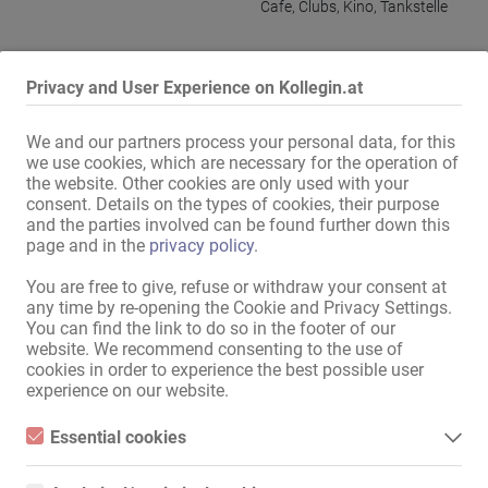
Cafe
,
Clubs
,
Kino
,
Tankstelle
Alle Informationen anzeigen
Privacy and User Experience on Kollegin.at
We and our partners process your personal data, for this
!! TOP VERDIENST !! 

we use cookies, which are necessary for the operation of
the website. Other cookies are only used with your
Wir suchen Verstärkung für unser Massagestudio in der Frankfurter 
consent. Details on the types of cookies, their purpose
City (Hauptwache)

and the parties involved can be found further down this
page and in the
privacy policy
.
Unser etabliertes Studio mit treuer Stammkundschaft und zentraler 
Lage freut sich auf niveauvolle Unterstützung aus dem Raum 
You are free to give, refuse or withdraw your consent at
Frankfurt.

any time by re-opening the Cookie and Privacy Settings.
You can find the link to do so in the footer of our
Deine Vorteile:

website. We recommend consenting to the use of
cookies in order to experience the best possible user
•	Flexible Arbeitszeiten – gerne auch nur am Wochenende oder 
experience on our website.
stundenweise

•	Teilzeit möglich

Essential cookies
•	Attraktive Verdienstmöglichkeiten

•	Ein herzliches, respektvolles und harmonisches Arbeitsumfeld

Essential cookies are all cookies necessary for the operation of
Mehr lesen
the website by enabling basic functions. The website cannot