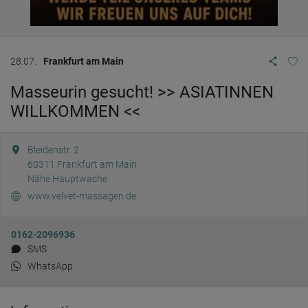
28.07.
Frankfurt am Main
Masseurin gesucht! >> ASIATINNEN
WILLKOMMEN <<
Bleidenstr. 2
60311
Frankfurt am Main
Nähe Hauptwache
www.velvet-massagen.de
0162-2096936
SMS
WhatsApp