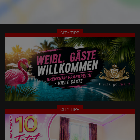
states to the Agreement on the European Economic Area, this
means that all data is collected anonymously. Only in exceptional
cases will the full IP address be transmitted to a Google server in
the USA and shortened there. The IP address transmitted by the
user's browser is not merged with other data from Google.
Information collected on visitor behavior is as follows:
CITY TIPP
Origin (country and city)
Language
Operating system
Device (PC, tablet PC or smartphone)
Browser and any add-ons used
Resolution of the computer
Visitor source (Facebook, search engine, or referring website)
Which files were downloaded?
Which videos were watched?
Were any advertising banners clicked?
Where did the visitor go? Did he click on other pages of the
portal or did he leave it completely?
How long did the visitor stay?
Place of processing:
CITY TIPP
European Union & USA