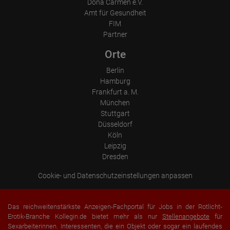
Dona Carmen e.V.
Amt für Gesundheit
FIM
Partner
Orte
Berlin
Hamburg
Frankfurt a. M.
München
Stuttgart
Düsseldorf
Köln
Leipzig
Dresden
Cookie- und Datenschutzeinstellungen anpassen
Das reichweitenstärkste Anzeigen-Fachportal für Jobs in der Rotlicht-
Erotik-Branche Kollegin.de bietet mehr als nur
Stellenangebote
für
Sexarbeiterinnen. Interessenten, die ein Objekt oder sogar ein laufendes